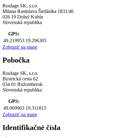
Roulage SK, s.r.o.
Milana Rastislava Štefánika 1831/46
026 19 Dolný Kubín
Slovenská republika
GPS:
49.219953
19.296305
Zobraziť na mape
Pobočka
Roulage SK, s.r.o.
Bystrická cesta 62
034 01 Ružomberok
Slovenská republika
GPS:
49.069963
19.311813
Zobraziť na mape
Identifikačné čísla