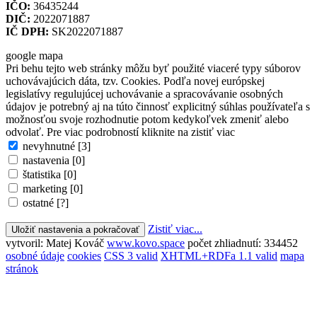
IČO:
36435244
DIČ:
2022071887
IČ DPH:
SK2022071887
google mapa
Pri behu tejto web stránky môžu byť použité viaceré typy súborov
uchovávajúcich dáta, tzv. Cookies. Podľa novej európskej
legislatívy regulujúcej uchovávanie a spracovávanie osobných
údajov je potrebný aj na túto činnosť explicitný súhlas používateľa s
možnosťou svoje rozhodnutie potom kedykoľvek zmeniť alebo
odvolať. Pre viac podrobností kliknite na zistiť viac
nevyhnutné [3]
nastavenia [0]
štatistika [0]
marketing [0]
ostatné [?]
Zistiť viac...
vytvoril: Matej Kováč
www.kovo.space
počet zhliadnutí: 334452
osobné údaje
cookies
CSS 3 valid
XHTML+RDFa 1.1 valid
mapa
stránok