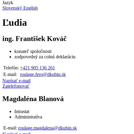
Jazyk
Slovenský
English
Ľudia
ing. František Kováč
konateľ spoločnosti
zodpovedný za colnú deklaráciu
Telefón:
+421 905 136 261
E-mail:
roulage.fero@dkubin.sk
Napísať e-mail
Zatelefonovať
Magdaléna Blanová
Intrastat
Administratíva
E-mail:
roulage.magdalena@dkubin.sk